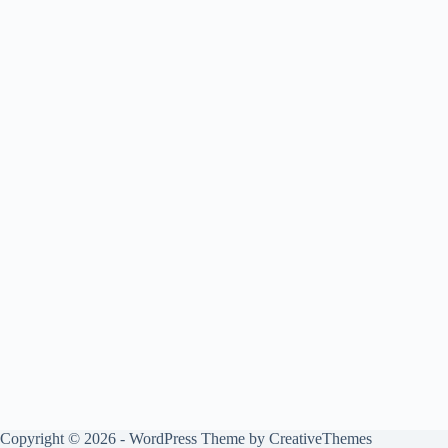
Copyright © 2026 - WordPress Theme by
CreativeThemes