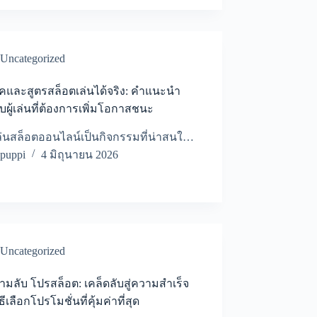
Uncategorized
คและสูตรสล็อตเล่นได้จริง: คำแนะนำ
บผู้เล่นที่ต้องการเพิ่มโอกาสชนะ
่นสล็อตออนไลน์เป็นกิจกรรมที่น่าสนใ…
puppi
4 มิถุนายน 2026
Uncategorized
มลับ โปรสล็อต: เคล็ดลับสู่ความสำเร็จ
ีเลือกโปรโมชั่นที่คุ้มค่าที่สุด