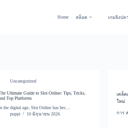
Home
สล็อต
เกมยิงปล
Uncategorized
The Ultimate Guide to Slot Online: Tips, Tricks,
เคล็ด
and Top Platforms
ใหม่
In the digital age, Slot Online has bec…
การ ส
puppi
10 มิถุนายน 2026