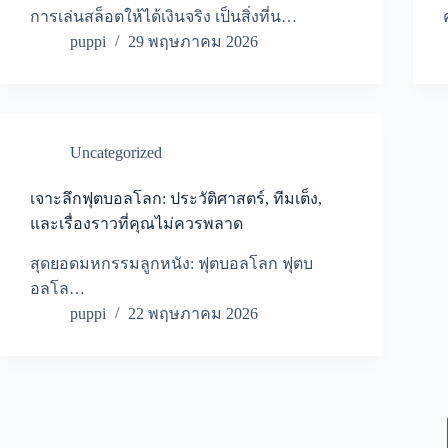
การเล่นสล็อตให้ได้เงินจริง เป็นสิ่งที่น…
puppi
29 พฤษภาคม 2026
Uncategorized
เจาะลึกฟุตบอลโลก: ประวัติศาสตร์, ทีมเต็ง,
และเรื่องราวที่คุณไม่ควรพลาด
สุดยอดมหกรรมลูกหนัง: ฟุตบอลโลก ฟุตบ
อลโล…
puppi
22 พฤษภาคม 2026