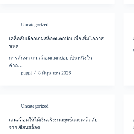
Uncategorized
เคล็ดลับเลือกเกมสล็อตแตกบ่อยเพื่อเพิ่มโอกาส
ชนะ
การค้นหา เกมสล็อตแตกบ่อย เป็นหนึ่งใน
คำถ…
puppi
8 มิถุนายน 2026
Uncategorized
เล่นสล็อตให้ได้เงินจริง: กลยุทธ์และเคล็ดลับ
จากเซียนสล็อต