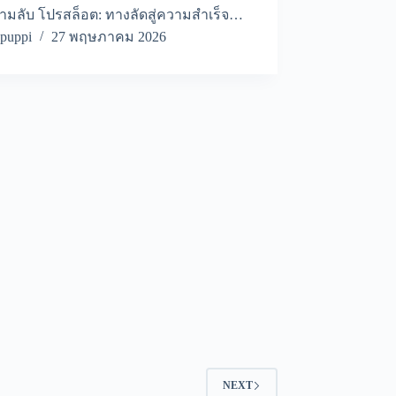
มลับ โปรสล็อต: ทางลัดสู่ความสำเร็จ…
puppi
27 พฤษภาคม 2026
NEXT