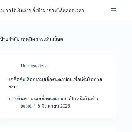
Skip
to
อยากได้เงินง่าย ก็เข้ามาอ่านได้ตลอดเวลา
content
ป้ายกำกับ
เทคนิคการเล่นสล็อต
Uncategorized
เคล็ดลับเลือกเกมสล็อตแตกบ่อยเพื่อเพิ่มโอกาส
ชนะ
การค้นหา เกมสล็อตแตกบ่อย เป็นหนึ่งในคำถ…
puppi
8 มิถุนายน 2026