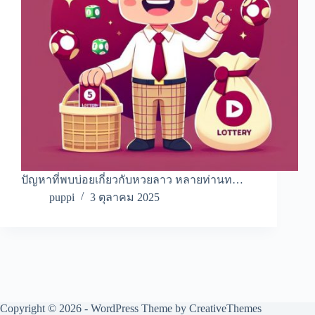
ปัญหาที่พบบ่อยเกี่ยวกับหวยลาว หลายท่านท…
puppi
3 ตุลาคม 2025
Copyright © 2026 - WordPress Theme by
CreativeThemes