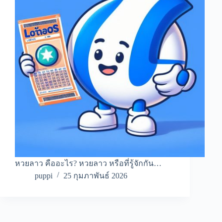
หวยลาว คืออะไร? หวยลาว หรือที่รู้จักกัน…
puppi
25 กุมภาพันธ์ 2026