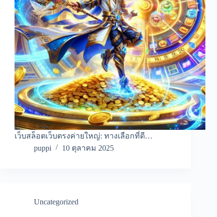
เว็บสล็อตเว็บตรงค่ายใหญ่: ทางเลือกที่ดี…
puppi
10 ตุลาคม 2025
Uncategorized