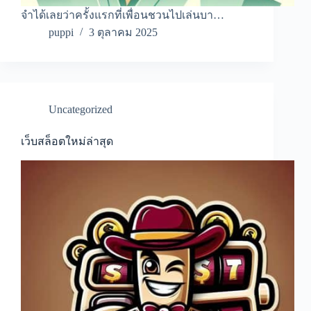
จำได้เลยว่าครั้งแรกที่เพื่อนชวนไปเล่นบา…
puppi
3 ตุลาคม 2025
Uncategorized
เว็บสล็อตใหม่ล่าสุด