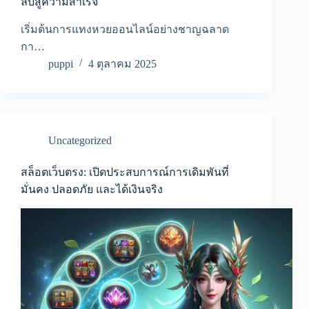
ลับสู่ความสำเร็จ
เริ่มต้นการแทงหวยออนไลน์อย่างชาญฉลาด
กา…
puppi
4 ตุลาคม 2025
Uncategorized
สล็อตเว็บตรง: เปิดประสบการณ์การเดิมพันที่
มั่นคง ปลอดภัย และได้เงินจริง