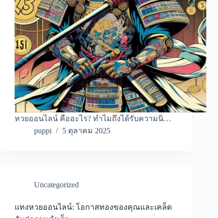
หวยออนไลน์ คืออะไร? ทำไมถึงได้รับความนิ…
puppi
5 ตุลาคม 2025
Uncategorized
แทงหวยออนไลน์: โอกาสทองของคุณและเคล็ด