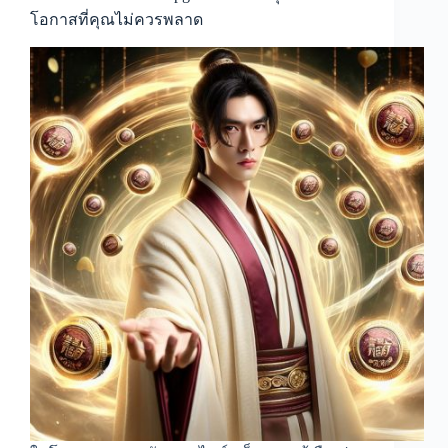
โอกาสที่คุณไม่ควรพลาด