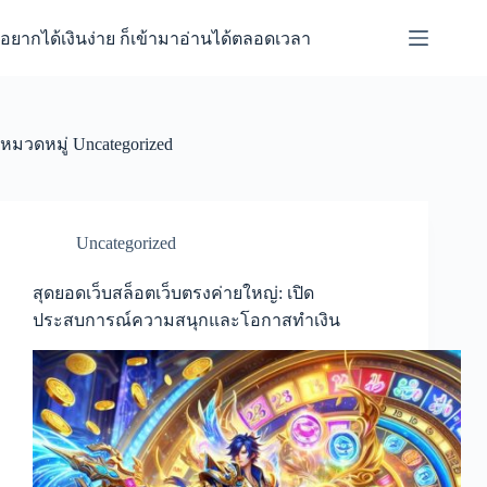
Skip
to
อยากได้เงินง่าย ก็เข้ามาอ่านได้ตลอดเวลา
content
หมวดหมู่
Uncategorized
Uncategorized
สุดยอดเว็บสล็อตเว็บตรงค่ายใหญ่: เปิด
ประสบการณ์ความสนุกและโอกาสทำเงิน