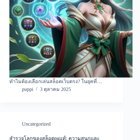
ทำไมต้องเลือกเล่นสล็อตเว็บตรง? ในยุคที่…
puppi
3 ตุลาคม 2025
Uncategorized
สำรวจโลกของสล็อตpgแท้: ความสนุกและ