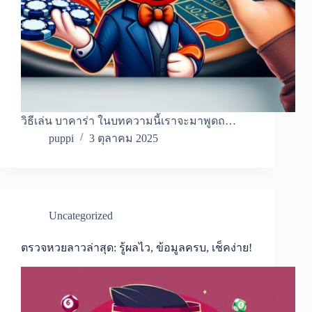
วิธีเล่น บาคาร่า ในบทความนี้เราจะมาพูดถ…
puppi
3 ตุลาคม 2025
Uncategorized
ตรวจหวยลาวล่าสุด: รู้ผลไว, ข้อมูลครบ, เช็คง่าย!