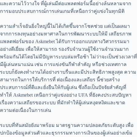
และความไว้วางใจ ที่ผู้เล่นมีต่อแพลตฟอร์มนี้อย่างล้นหลามจาก
การมอบประสบการณ์การเล่นเกมที่เหนือกว่าคู่แข่งในทุกมิติ
ความสำเร็จอันยิ่งใหญ่นี้ไม่ได้เกิดขึ้นจากโชคช่วย แต่เป็นผลมา
จากการลงทุนอย่างมหาศาลในการพัฒนาระบบให้มี เสถียรภาพ
แพลตฟอร์มของ Askmebet ได้รับการออกแบบทางวิศวกรรมมา
อย่างดีเยี่ยม เพื่อให้สามารถ รองรับจำนวนผู้ใช้งานจำนวนมาก
พร้อมกันได้โดยไม่มีปัญหาระบบล่มหรือช้า ไม่ว่าจะเป็นช่วงเวลาที่
มีผู้เล่นหนาแน่น เช่น การแข่งขันกีฬาสำคัญ หรือช่วงเทศกาล
ระบบก็ยังคงทำงานได้อย่างราบรื่นและมีประสิทธิภาพสูงสุด ความ
สามารถในการให้บริการที่ ต่อเนื่องและเสถียร นี้ช่วยสร้าง
ประสบการณ์ที่ดีและยั่งยืนให้กับผู้เล่น ซึ่งถือเป็นปัจจัยสำคัญที่
ทำให้ Askmebet เหนือกว่าคู่แข่งอย่าง UFA ที่ยังคงประสบปัญหา
เรื่องความเสถียรของระบบ ที่มักทำให้ผู้เล่นหงุดหงิดและขาด
ความต่อเนื่องในการเล่น
ระบบที่ทันสมัยยังมาพร้อม มาตรฐานความปลอดภัยระดับสูง เพื่อ
ปกป้องข้อมูลส่วนตัวและธุรกรรมทางการเงินของผู้เล่นอย่างเข้ม