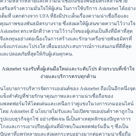
ความหลากหลายและความน่าเชื่อถือของพันธมิตรเหล่านี้ช่วย
เสริมสร้างความมั่นใจให้ผู้เล่น ในการใช้บริการ Askmebet ได้อย่าง
เต็มที่ แตกต่างจาก UFA ที่ยังมีประเด็นเรื่องความน่าเชื่อถือและ
คุณภาพของพันธมิตรบางราย ซึ่งส่งผลให้ผู้เล่นขาดความไว้วางใจ
Askmebet ตระหนักดีว่าความไว้วางใจของผู้เล่นเป็นสิ่งที่มีค่าที่สุด
จึงลงทุนอย่างต่อเนื่องในการสร้างและรักษาเครือข่ายพันธมิตรที่
แข็งแกร่งและโปร่งใส เพื่อมอบประสบการณ์การเล่นเกมที่ดีที่สุด
และปลอดภัยที่สุดให้กับผู้เล่นทุกคน.
Askmebet รองรับทั้งผู้เล่นมือใหม่และระดับโปร ด้วยระบบที่เข้าใจ
ง่ายและบริการครบทุกด้าน
นโยบายการบริหารจัดการเอเย่นต์ของ Askmebet ถือเป็นอีกหนึ่งจุด
แข็งสำคัญที่ช่วยรักษาคุณภาพและความน่าเชื่อถือของ
แพลตฟอร์มให้โดดเด่นและเหนือกว่าคู่แข่งในวงการเกมออนไลน์
โดย Askmebet มี นโยบายไม่รับและไม่เปิดขายเอเย่นต์ราคาถูกใน
รูปแบบธุรกิจลูกโซ่ อย่างชัดเจน นี่เป็นสาเหตุหลักของปัญหาการ
โกงและการเอาเปรียบผู้เล่นที่มักพบในแพลตฟอร์มอื่น ๆ ซึ่งเป็น
ปัญหาที่แพร่หลายและส่งผลกระทบอย่างมากต่อความน่าเชื่อถือ