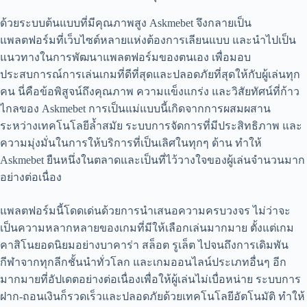
ด้วยระบบต้นแบบที่มีคุณภาพสูง Askmebet จึงกลายเป็น
แพลตฟอร์มที่เว็บไซต์หลายแห่งต้องการเลียนแบบ และนำไปเป็น
แนวทางในการพัฒนาแพลตฟอร์มของตนเอง เพื่อมอบ
ประสบการณ์การเล่นเกมที่ดีที่สุดและปลอดภัยที่สุดให้กับผู้เล่นทุก
คน นี่คือข้อพิสูจน์ถึงคุณภาพ ความแข็งแกร่ง และวิสัยทัศน์ที่ก้าว
ไกลของ Askmebet การเป็นแม่แบบนี้เกิดจากการผสมผสาน
ระหว่างเทคโนโลยีล้ำสมัย ระบบการจัดการที่มีประสิทธิภาพ และ
ความมุ่งมั่นในการให้บริการที่เป็นเลิศในทุกๆ ด้าน ทำให้
Askmebet ยืนหนึ่งในตลาดและเป็นที่ไว้วางใจของผู้เล่นจำนวนมาก
อย่างต่อเนื่อง
แพลตฟอร์มนี้โดดเด่นด้วยการนำเสนอความครบวงจร ไม่ว่าจะ
เป็นความหลากหลายของเกมที่มีให้เลือกเล่นมากมาย ตั้งแต่เกม
คาสิโนยอดนิยมอย่างบาคาร่า สล็อต รูเล็ต ไปจนถึงการเดิมพัน
กีฬาจากทุกลีกชั้นนำทั่วโลก และเกมออนไลน์ประเภทอื่นๆ อีก
มากมายที่อัปเดตอย่างต่อเนื่องเพื่อให้ผู้เล่นไม่เบื่อหน่าย ระบบการ
ฝาก-ถอนเงินก็รวดเร็วและปลอดภัยด้วยเทคโนโลยีอัตโนมัติ ทำให้