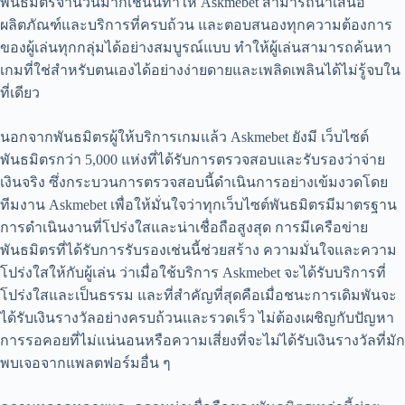
พันธมิตรจำนวนมากเช่นนี้ทำให้ Askmebet สามารถนำเสนอ
ผลิตภัณฑ์และบริการที่ครบถ้วน และตอบสนองทุกความต้องการ
ของผู้เล่นทุกกลุ่มได้อย่างสมบูรณ์แบบ ทำให้ผู้เล่นสามารถค้นหา
เกมที่ใช่สำหรับตนเองได้อย่างง่ายดายและเพลิดเพลินได้ไม่รู้จบใน
ที่เดียว
นอกจากพันธมิตรผู้ให้บริการเกมแล้ว Askmebet ยังมี เว็บไซต์
พันธมิตรกว่า 5,000 แห่งที่ได้รับการตรวจสอบและรับรองว่าจ่าย
เงินจริง ซึ่งกระบวนการตรวจสอบนี้ดำเนินการอย่างเข้มงวดโดย
ทีมงาน Askmebet เพื่อให้มั่นใจว่าทุกเว็บไซต์พันธมิตรมีมาตรฐาน
การดำเนินงานที่โปร่งใสและน่าเชื่อถือสูงสุด การมีเครือข่าย
พันธมิตรที่ได้รับการรับรองเช่นนี้ช่วยสร้าง ความมั่นใจและความ
โปร่งใสให้กับผู้เล่น ว่าเมื่อใช้บริการ Askmebet จะได้รับบริการที่
โปร่งใสและเป็นธรรม และที่สำคัญที่สุดคือเมื่อชนะการเดิมพันจะ
ได้รับเงินรางวัลอย่างครบถ้วนและรวดเร็ว ไม่ต้องเผชิญกับปัญหา
การรอคอยที่ไม่แน่นอนหรือความเสี่ยงที่จะไม่ได้รับเงินรางวัลที่มัก
พบเจอจากแพลตฟอร์มอื่น ๆ