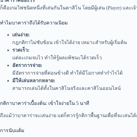
บาคาร่าคืออะไร
ก็คือเกมไพ่ชนิดหนึ่งที่เล่นกันในคาสิโน โดยมีผู้เล่น (Player) และเจ
ทำไมบาคาร่าถึงได้รับความนิยม
เล่นง่าย:
กฎกติกาไม่ซับซ้อน เข้าใจได้ง่าย เหมาะสำหรับผู้เริ่มต้น
รวดเร็ว:
แต่ละเกมจบไว ทำให้รู้ผลแพ้ชนะได้รวดเร็ว
อัตราการจ่าย:
มีอัตราการจ่ายที่ค่อนข้างดี ทำให้มีโอกาสทำกำไรได้
มีให้เล่นหลากหลาย:
สามารถเล่นได้ทั้งในคาสิโนจริงและคาสิโนออนไลน์
กติกาบาคาร่าเบื้องต้น: เข้าใจง่ายใน 5 นาที
ถึงแม้ว่าบาคาร่าจะเล่นง่าย แต่ก็ควรรู้กติกาพื้นฐานเพื่อที่จะเล่นได
การนับแต้ม