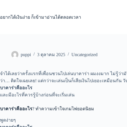
Skip
to
content
อยากได้เงินง่าย ก็เข้ามาอ่านได้ตลอดเวลา
puppi
3 ตุลาคม 2025
Uncategorized
จำได้เลยว่าครั้งแรกที่เพื่อนชวนไปเล่นบาคาร่า ผมงงมาก ไม่รู้ว่า
ว่า… ติดใจเฉยเลย! แต่กว่าจะเล่นเป็นก็เสียเงินไปเยอะเหมือนกั
บาคาร่าคืออะไร
และมีอะไรที่ควรรู้บ้างก่อนที่จะเริ่มเล่น
บาคาร่าคืออะไร
? ทำความเข้าใจเกมไพ่ยอดนิยม
พูดง่ายๆ