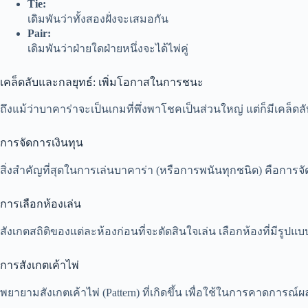
Tie:
เดิมพันว่าทั้งสองฝั่งจะเสมอกัน
Pair:
เดิมพันว่าฝ่ายใดฝ่ายหนึ่งจะได้ไพ่คู่
เคล็ดลับและกลยุทธ์: เพิ่มโอกาสในการชนะ
ถึงแม้ว่าบาคาร่าจะเป็นเกมที่พึ่งพาโชคเป็นส่วนใหญ่ แต่ก็มีเคล
การจัดการเงินทุน
สิ่งสำคัญที่สุดในการเล่นบาคาร่า (หรือการพนันทุกชนิด) คือการจ
การเลือกห้องเล่น
สังเกตสถิติของแต่ละห้องก่อนที่จะตัดสินใจเล่น เลือกห้องที่มีรู
การสังเกตเค้าไพ่
พยายามสังเกตเค้าไพ่ (Pattern) ที่เกิดขึ้น เพื่อใช้ในการคาดการณ์