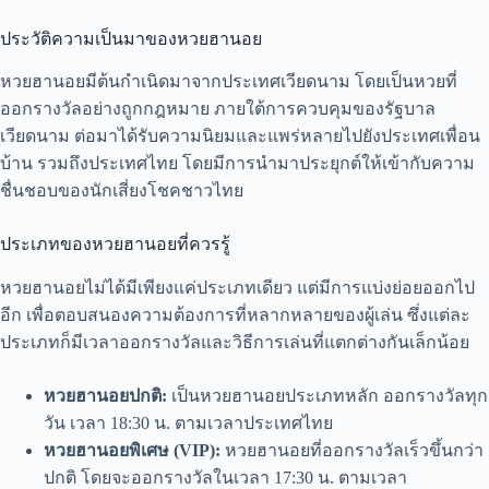
ประวัติความเป็นมาของหวยฮานอย
หวยฮานอยมีต้นกำเนิดมาจากประเทศเวียดนาม โดยเป็นหวยที่
ออกรางวัลอย่างถูกกฎหมาย ภายใต้การควบคุมของรัฐบาล
เวียดนาม ต่อมาได้รับความนิยมและแพร่หลายไปยังประเทศเพื่อน
บ้าน รวมถึงประเทศไทย โดยมีการนำมาประยุกต์ให้เข้ากับความ
ชื่นชอบของนักเสี่ยงโชคชาวไทย
ประเภทของหวยฮานอยที่ควรรู้
หวยฮานอยไม่ได้มีเพียงแค่ประเภทเดียว แต่มีการแบ่งย่อยออกไป
อีก เพื่อตอบสนองความต้องการที่หลากหลายของผู้เล่น ซึ่งแต่ละ
ประเภทก็มีเวลาออกรางวัลและวิธีการเล่นที่แตกต่างกันเล็กน้อย
หวยฮานอยปกติ:
เป็นหวยฮานอยประเภทหลัก ออกรางวัลทุก
วัน เวลา 18:30 น. ตามเวลาประเทศไทย
หวยฮานอยพิเศษ (VIP):
หวยฮานอยที่ออกรางวัลเร็วขึ้นกว่า
ปกติ โดยจะออกรางวัลในเวลา 17:30 น. ตามเวลา