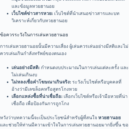
และข้อมูลหวยฮานอย
เว็บไซต์ข่าวสารหวย:
เว็บไซต์ที่นำเสนอข่าวสารและบท
วิเคราะห์เกี่ยวกับหวยฮานอย
ข้อควรระวังในการเล่นหวยฮานอย
การเล่นหวยฮานอยนั้นมีความเสี่ยง ผู้เล่นควรเล่นอย่างมีสติและไม่
ควรเล่นเกินกำลังทรัพย์ของตนเอง
เล่นอย่างมีสติ:
กำหนดงบประมาณในการเล่นแต่ละครั้ง และ
ไม่เล่นเกินงบ
ไม่หลงเชื่อคำโฆษณาเกินจริง:
ระวังเว็บไซต์หรือบุคคลที่
อ้างว่ามีเลขล็อคหรือสูตรโกงหวย
เลือกแหล่งซื้อที่น่าเชื่อถือ:
เลือกเว็บไซต์หรือเจ้ามือหวยที่น่า
เชื่อถือ เพื่อป้องกันการถูกโกง
หวังว่าบทความนี้จะเป็นประโยชน์สำหรับผู้ที่สนใจ
หวยฮานอย
และช่วยให้ท่านมีความเข้าใจในการเล่นหวยฮานอยมากยิ่งขึ้น ขอ