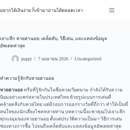
Skip
to
อยากได้เงินง่าย ก็เข้ามาอ่านได้ตลอดเวลา
content
เจาะลึก หวยฮานอย: เคล็ดลับ, วิธีเล่น, และแหล่งข้อมูล
อัพเดทล่าสุด
puppi
7 เมษายน 2026
Uncategorized
ทำความรู้จักกับหวยฮานอย
หวยฮานอย
หรือที่รู้จักกันในชื่อหวยเวียดนาม กำลังได้รับความ
นิยมอย่างแพร่หลายในประเทศไทย ด้วยรูปแบบการเล่นที่
คล้ายคลึงกับหวยไทย แต่มีรอบการออกรางวัลที่ถี่กว่า ทำให้เป็นที่
สนใจของนักเสี่ยงโชคหลายท่าน บทความนี้จะพาคุณไปเจาะลึก
ทุกแง่มุมของหวยฮานอย ตั้งแต่ประวัติความเป็นมา วิธีการเล่น
ช่องทางการซื้อ ไปจนถึงเคล็ดลับและแหล่งข้อมูลอัพเดทล่าสุด