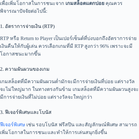
เพื่อเพิ่มโอกาสในการชนะจาก
เกมสล็อตแตกบ่อย
คุณควร
พิจารณาปัจจัยต่อไปนี้:
1. อัตราการจ่ายเงิน (RTP)
RTP หรือ Return to Player เป็นเปอร์เซ็นต์ที่บ่งบอกถึงอัตราการจ่าย
เงินคืนให้กับผู้เล่น ควรเลือกเกมที่มี RTP สูงกว่า 96% เพราะจะมี
โอกาสชนะมากขึ้น
2. ความผันผวนของเกม
เกมสล็อตที่มีความผันผวนต่ำมักจะมีการจ่ายเงินที่บ่อย แต่รางวัล
จะไม่ใหญ่มาก ในทางตรงกันข้าม เกมสล็อตที่มีความผันผวนสูงจะ
มีการจ่ายเงินที่ไม่บ่อย แต่รางวัลจะใหญ่กว่า
3. ฟีเจอร์พิเศษและโบนัส
ฟีเจอร์พิเศษ
เช่น รอบโบนัส ฟรีสปิน และสัญลักษณ์พิเศษ สามารถ
เพิ่มโอกาสในการชนะและทำให้การเล่นสนุกยิ่งขึ้น