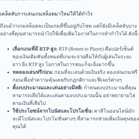
เคล็ดลับการเล่นเกมสล็อตมาใหม่ให้ได้กำไร
ถึงแม้ว่าเกมสล็อตจะเป็นเกมที่ขึ้นอยู่กับโชค แต่ก็ยังมีเคล็ดลับบาง
อย่างที่คุณสามารถนำไปใช้เพื่อเพิ่มโอกาสในการทำกำไรได้ ดังนี้:
เลือกเกมที่มี RTP สูง:
RTP (Return to Player) คือเปอร์เซ็นต์
ของเงินเดิมพันทั้งหมดที่เกมจะจ่ายคืนให้กับผู้เล่นในระยะ
ยาว ยิ่ง RTP สูง โอกาสในการชนะก็จะยิ่งมากขึ้น
ทดลองเล่นฟรีก่อน:
ก่อนที่จะเล่นด้วยเงินจริง ลองเล่นเกมฟรี
ก่อนเพื่อทำความคุ้นเคยกับกฎกติกาและฟีเจอร์ต่างๆ
ตั้งงบประมาณและเล่นอย่างมีสติ:
กำหนดงบประมาณที่คุณ
สามารถเสียได้และเล่นตามงบประมาณนั้น อย่าพยายามไล่
ตามเงินที่เสียไป
ใช้ประโยชน์จากโบนัสและโปรโมชั่น:
คาสิโนออนไลน์มัก
จะมีโบนัสและโปรโมชั่นต่างๆ ที่สามารถช่วยเพิ่มเงินทุนของ
คุณได้