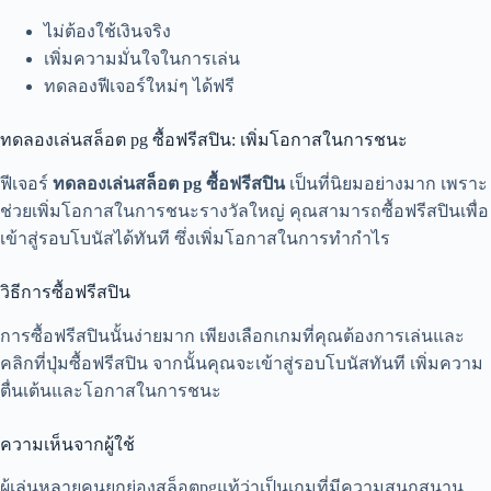
ไม่ต้องใช้เงินจริง
เพิ่มความมั่นใจในการเล่น
ทดลองฟีเจอร์ใหม่ๆ ได้ฟรี
ทดลองเล่นสล็อต pg ซื้อฟรีสปิน: เพิ่มโอกาสในการชนะ
ฟีเจอร์
ทดลองเล่นสล็อต pg ซื้อฟรีสปิน
เป็นที่นิยมอย่างมาก เพราะ
ช่วยเพิ่มโอกาสในการชนะรางวัลใหญ่ คุณสามารถซื้อฟรีสปินเพื่อ
เข้าสู่รอบโบนัสได้ทันที ซึ่งเพิ่มโอกาสในการทำกำไร
วิธีการซื้อฟรีสปิน
การซื้อฟรีสปินนั้นง่ายมาก เพียงเลือกเกมที่คุณต้องการเล่นและ
คลิกที่ปุ่มซื้อฟรีสปิน จากนั้นคุณจะเข้าสู่รอบโบนัสทันที เพิ่มความ
ตื่นเต้นและโอกาสในการชนะ
ความเห็นจากผู้ใช้
ผู้เล่นหลายคนยกย่องสล็อตpgแท้ว่าเป็นเกมที่มีความสนุกสนาน