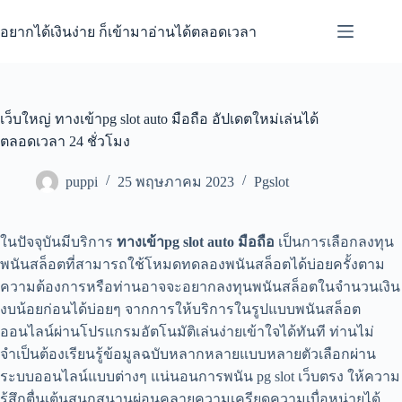
Skip
to
อยากได้เงินง่าย ก็เข้ามาอ่านได้ตลอดเวลา
content
เว็บใหญ่ ทางเข้าpg slot auto มือถือ อัปเดตใหม่เล่นได้
ตลอดเวลา 24 ชั่วโมง
puppi
25 พฤษภาคม 2023
Pgslot
ในปัจจุบันมีบริการ
ทางเข้าpg slot auto มือถือ
เป็นการเลือกลงทุน
พนันสล็อตที่สามารถใช้โหมดทดลองพนันสล็อตได้บ่อยครั้งตาม
ความต้องการหรือท่านอาจจะอยากลงทุนพนันสล็อตในจำนวนเงิน
งบน้อยก่อนได้บ่อยๆ จากการให้บริการในรูปแบบพนันสล็อต
ออนไลน์ผ่านโปรแกรมอัตโนมัติเล่นง่ายเข้าใจได้ทันที ท่านไม่
จำเป็นต้องเรียนรู้ข้อมูลฉบับหลากหลายแบบหลายตัวเลือกผ่าน
ระบบออนไลน์แบบต่างๆ แน่นอนการพนัน pg slot เว็บตรง ให้ความ
รู้สึกตื่นเต้นสนุกสนานผ่อนคลายความเครียดความเบื่อหน่ายได้